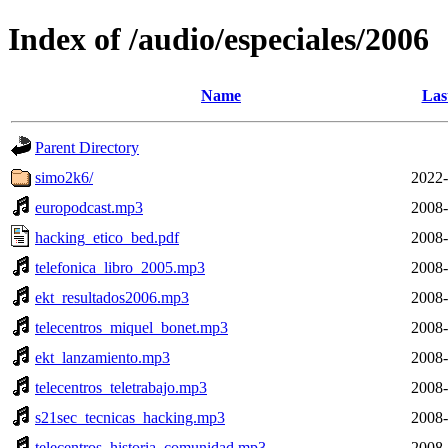
Index of /audio/especiales/2006
Name
Las
Parent Directory
simo2k6/
2022-
europodcast.mp3
2008-
hacking_etico_bed.pdf
2008-
telefonica_libro_2005.mp3
2008-
ekt_resultados2006.mp3
2008-
telecentros_miquel_bonet.mp3
2008-
ekt_lanzamiento.mp3
2008-
telecentros_teletrabajo.mp3
2008-
s21sec_tecnicas_hacking.mp3
2008-
telecentros_historia_comunidad.mp3
2008-