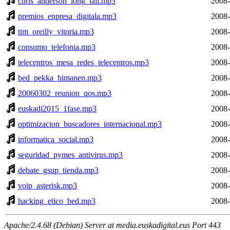
chris_anderson_long_tail.mp3
2008-
premios_enpresa_digitala.mp3
2008-
tim_oreilly_vitoria.mp3
2008-
consumo_telefonia.mp3
2008-
telecentros_mesa_redes_telecentros.mp3
2008-
bed_pekka_himanen.mp3
2008-
20060302_reunion_qos.mp3
2008-
euskadi2015_1fase.mp3
2008-
optimizacion_buscadores_internacional.mp3
2008-
informatica_social.mp3
2008-
seguridad_pymes_antivirus.mp3
2008-
debate_gsup_tienda.mp3
2008-
voip_asterisk.mp3
2008-
hacking_etico_bed.mp3
2008-
Apache/2.4.68 (Debian) Server at media.euskadigital.eus Port 443