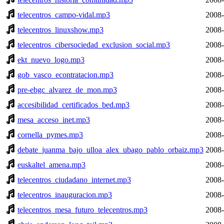
telecentros_campo-vidal.mp3
2008-
telecentros_linuxshow.mp3
2008-
telecentros_cibersociedad_exclusion_social.mp3
2008-
ekt_nuevo_logo.mp3
2008-
gob_vasco_econtratacion.mp3
2008-
pre-ebgc_alvarez_de_mon.mp3
2008-
accesibilidad_certificados_bed.mp3
2008-
mesa_acceso_inet.mp3
2008-
cornella_pymes.mp3
2008-
debate_juanma_bajo_ulloa_alex_ubago_pablo_orbaiz.mp3
2008-
euskaltel_amena.mp3
2008-
telecentros_ciudadano_internet.mp3
2008-
telecentros_inauguracion.mp3
2008-
telecentros_mesa_futuro_telecentros.mp3
2008-